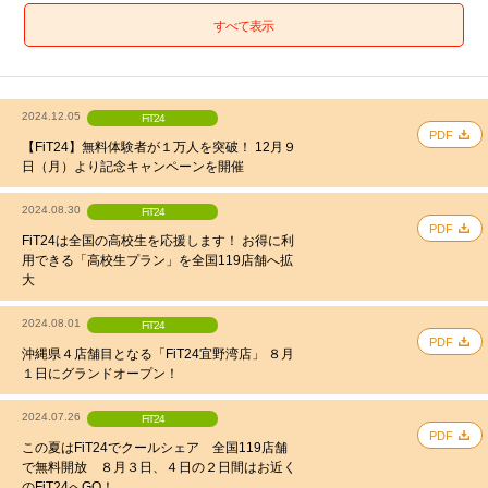
すべて表示
2024.12.05
FiT24
PDF
【FiT24】無料体験者が１万人を突破！ 12月９
日（月）より記念キャンペーンを開催
2024.08.30
FiT24
PDF
FiT24は全国の高校生を応援します！ お得に利
用できる「高校生プラン」を全国119店舗へ拡
大
2024.08.01
FiT24
PDF
沖縄県４店舗目となる「FiT24宜野湾店」 ８月
１日にグランドオープン！
2024.07.26
FiT24
PDF
この夏はFiT24でクールシェア 全国119店舗
で無料開放 ８月３日、４日の２日間はお近く
のFiT24へGO！