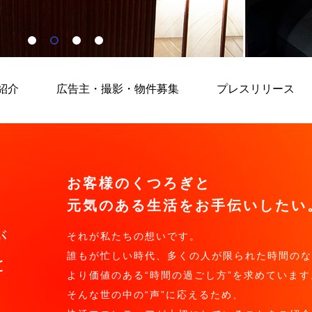
紹介
広告主・撮影・物件募集
プレスリリース
お客様のくつろぎと
元気のある生活をお手伝いしたい
が
それが私たちの想いです。
誰もが忙しい時代、多くの人が限られた時間のな
と
より価値のある“時間の過ごし方”を求めています
そんな世の中の“声”に応えるため、